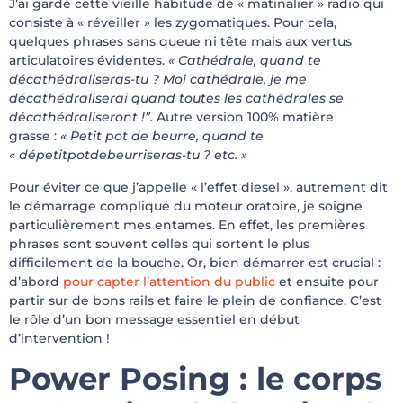
J’ai gardé cette vieille habitude de « matinalier » radio qui
consiste à « réveiller » les zygomatiques. Pour cela,
quelques phrases sans queue ni tête mais aux vertus
articulatoires évidentes.
« Cathédrale, quand te
décathédraliseras-tu ? Moi cathédrale, je me
décathédraliserai quand toutes les cathédrales se
décathédraliseront !”.
Autre version 100% matière
grasse :
« Petit pot de beurre, quand te
« dépetitpotdebeurriseras-tu ? etc. »
Pour éviter ce que j’appelle « l’effet diesel », autrement dit
le démarrage compliqué du moteur oratoire, je soigne
particulièrement mes entames. En effet, les premières
phrases sont souvent celles qui sortent le plus
difficilement de la bouche. Or, bien démarrer est crucial :
d’abord
pour capter l’attention du public
et ensuite pour
partir sur de bons rails et faire le plein de confiance. C’est
le rôle d’un bon message essentiel en début
d’intervention !
Power Posing : le corps