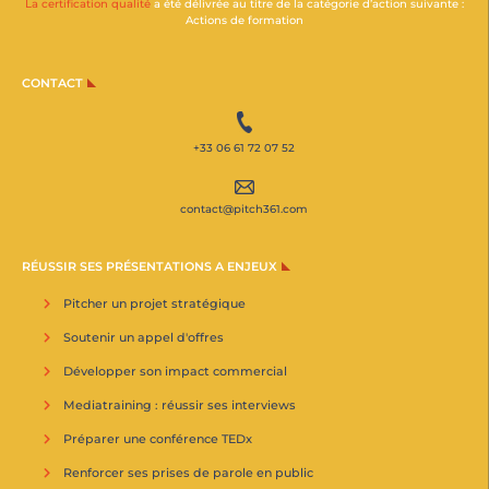
La certification qualité
a été délivrée au titre de la catégorie d’action suivante :
Actions de formation
CONTACT
+33 06 61 72 07 52
contact@pitch361.com
RÉUSSIR SES PRÉSENTATIONS A ENJEUX
Pitcher un projet stratégique
Soutenir un appel d'offres
Développer son impact commercial
Mediatraining : réussir ses interviews
Préparer une conférence TEDx
Renforcer ses prises de parole en public