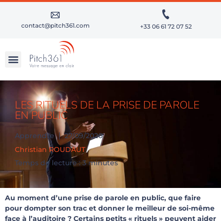
contact@pitch361.com
+33 06 61 72 07 52
RÉUSSIR SES PRÉSENTATIONS À FORTS ENJEUX
APPROFONDIR SES TALENTS D’ORATEUR
LES RITUELS DE LA PRISE DE PAROLE
EN PUBLIC
Apprendre
27/09/2020
Christian ROUDAUT
Temps de lecture : 3 minutes
Au moment d’une prise de parole en public, que faire
pour dompter son trac et donner le meilleur de soi-même
face à l’auditoire ? Certains petits « rituels » peuvent aider