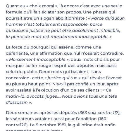
Quant au « choix moral », là encore c’est avec une seule
formule qu’il fait éclater son propos. Une phrase qui
pourrait être un slogan abolitionniste :
« Parce qu’aucun
homme n’est totalement responsable, parce
qu’aucune justice ne peut être absolument infaillible,
la peine de mort est moralement inacceptable. »
La force du pourquoi qui assène, comme une
déferlante, une affirmation que nul n’oserait contredire.
«
Moralement inacceptable
», deux mots choisis pour
marquer au fer rouge l’esprit des députés mais aussi
celui du public. Deux mots qui balaient –sans
concession- cette
« justice qui tue »
qui révulse l’avocat
au plus au haut point. N’a-t-il pas confié un jour, après
avoir assisté à l’exécution d’un de ses clients :
« Ce
matin-là, avocats, juges…. Nous avions tous une tête
d’assassin ».
Deux semaines après les députés (
363 voix contre 117),
les sénateurs votaient aussi pour l’abolition (160
contre126). Le 9 octobre 1981, la guillotine était enfin