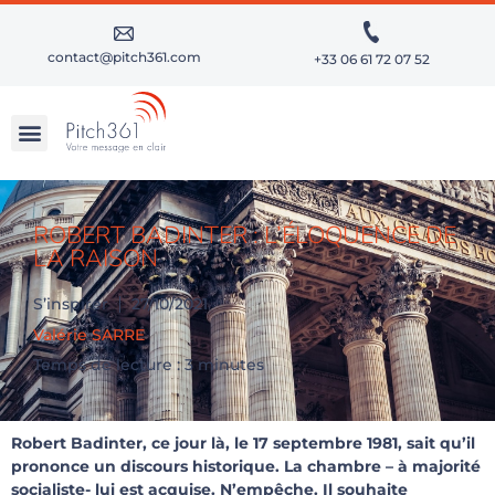
contact@pitch361.com
+33 06 61 72 07 52
RÉUSSIR SES PRÉSENTATIONS À FORTS ENJEUX
APPROFONDIR SES TALENTS D’ORATEUR
ROBERT BADINTER : L’ÉLOQUENCE DE
LA RAISON
S’inspirer
27/10/2021
Valérie SARRE
Temps de lecture : 3 minutes
Robert Badinter, ce jour là, le 17 septembre 1981, sait qu’il
prononce un discours historique. La chambre – à majorité
socialiste- lui est acquise. N’empêche. Il souhaite