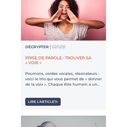
DÉCRYPTER
02/12/21
PRISE DE PAROLE : TROUVER SA
« VOIX »
Poumons, cordes vocales, résonateurs :
voici le trio qui vous permet de « donner
de la voix ». Chaque être humain a une
signature vocale unique qui le définit
aux yeux des autres. Mais existe-t-il, en
prise de parole, des voix plus
LIRE L'ARTICLE
convaincantes que d’autres ? Et dans ce
cas, est-il possible de travailler sa voix ?