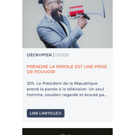
DÉCRYPTER
11/03/21
PRENDRE LA PAROLE EST UNE PRISE
DE POUVOIR
20h. Le Président de la République
prend la parole à la télévision. Un seul
homme, soudain regardé et écouté par
des dizaines de millions de personnes.
Un homme qui, en prenant la parole,
prend le pouvoir.
LIRE L'ARTICLE