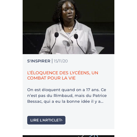
S'INSPIRER
15/11/20
L’ÉLOQUENCE DES LYCÉENS, UN
COMBAT POUR LA VIE
On est éloquent quand on a 17 ans. Ce
n’est pas du Rimbaud, mais du Patrice
Bessac, qui a eu la bonne idée il y a
trois ans de créer des ateliers
d’éloquence pour les lycéens de
Montreuil, la ville dont il est maire. Mais
LIRE L'ARTICLE
que peuvent bien avoir à raconter
d’intéressant des jeunes lycéens de 15 à
18 ans ?