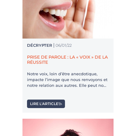
DÉCRYPTER
06/01/22
PRISE DE PAROLE : LA « VOIX » DE LA
RÉUSSITE
Notre voix, loin d’être anecdotique,
impacte l’image que nous renvoyons et
notre relation aux autres. Elle peut nous
rendre attirant ou agaçant, ennuyeuse
ou charismatique, adorable ou
détestable. Mais est-ce une loterie
LIRE L'ARTICLE
génétique ?