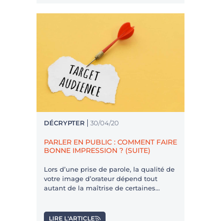
DÉCRYPTER
30/04/20
PARLER EN PUBLIC : COMMENT FAIRE
BONNE IMPRESSION ? (SUITE)
Lors d’une prise de parole, la qualité de
votre image d’orateur dépend tout
autant de la maîtrise de certaines
techniques que de votre état d’esprit.
Votre état d’esprit vis-à-vis de vous-
même, mais aussi vis-à-vis des autres.
LIRE L'ARTICLE