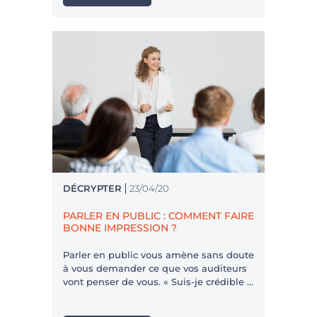
Ces autres qui vous écoutent, vous
regardent, réfléchissent à ce que vous
êtes en train de dire.
DÉCRYPTER
23/04/20
PARLER EN PUBLIC : COMMENT FAIRE
BONNE IMPRESSION ?
Parler en public vous amène sans doute
à vous demander ce que vos auditeurs
vont penser de vous. « Suis-je crédible ?
» « Vont-ils considérer que je suis
compétent ? » « Vont-ils apprécier mon