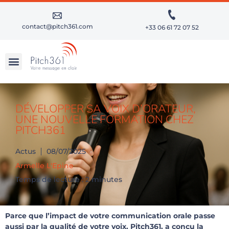
contact@pitch361.com
+33 06 61 72 07 52
RÉUSSIR SES PRÉSENTATIONS À FORTS ENJEUX
APPROFONDIR SES TALENTS D’ORATEUR
DÉVELOPPER SA VOIX D’ORATEUR,
UNE NOUVELLE FORMATION CHEZ
PITCH361
Actus
08/07/2025
Armelle L'Epine
Temps de lecture : 2 minutes
Parce que l’impact de votre communication orale passe
aussi par la qualité de votre voix, Pitch361, a conçu la