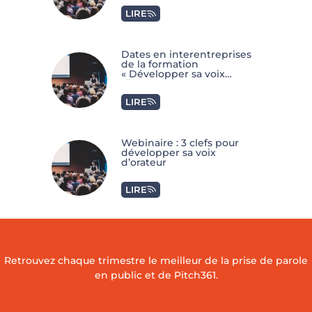
LIRE
Dates en interentreprises
de la formation
« Développer sa voix
d’orateur »
LIRE
Webinaire : 3 clefs pour
développer sa voix
d’orateur
LIRE
Retrouvez chaque trimestre le meilleur de la prise de parole
en public et de Pitch361.