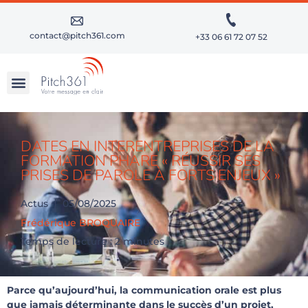
contact@pitch361.com
+33 06 61 72 07 52
RÉUSSIR SES PRÉSENTATIONS À FORTS ENJEUX
APPROFONDIR SES TALENTS D’ORATEUR
DATES EN INTERENTREPRISES DE LA
FORMATION PHARE « RÉUSSIR SES
PRISES DE PAROLE À FORTS ENJEUX »
Actus
05/08/2025
Frédérique BROQUAIRE
Temps de lecture : 2 minutes
Parce qu’aujourd’hui, la communication orale est plus
que jamais déterminante dans le succès d’un projet,