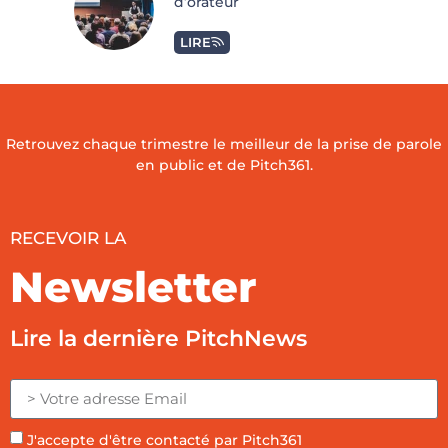
d’orateur
LIRE
Retrouvez chaque trimestre le meilleur de la prise de parole
en public et de Pitch361.
RECEVOIR LA
Newsletter
Lire la dernière PitchNews
J'accepte d'être contacté par Pitch361