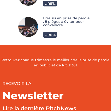
LIRE
Erreurs en prise de parole
: 8 pièges à éviter pour
convaincre
LIRE
Retrouvez chaque trimestre le meilleur de la prise de parole
en public et de Pitch361.
RECEVOIR LA
Newsletter
Lire la dernière PitchNews